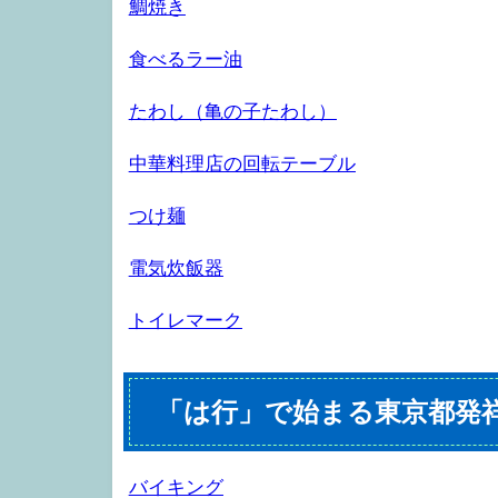
鯛焼き
食べるラー油
たわし（亀の子たわし）
中華料理店の回転テーブル
つけ麺
電気炊飯器
トイレマーク
「は行」で始まる東京都発
バイキング