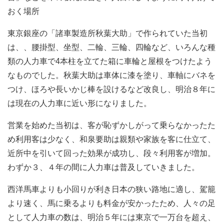
おく場所
東京銀座の「諸車製造所秋葉大助」で作られていた当初
は、、腰掛型、坐型、二輪、三輪、四輪など、いろんな種
類の人力車で4本柱を立てた箱に車輪と屋根をつけたよう
なものでした。秋葉大助は車体に漆を塗り、車軸にバネを
つけ、ほろや長いかじ棒を設けるなど改良し、明治８年に
は現在の人力車に近い形になりました。
営業を始めた当初は、客が恥ずかしがって乗らなかったた
め利用客は少なく、和泉要助は親類や家族を客に仕立て、
近所中を引いて回った効果が成功し、段々利用客が増加。
わずか３、４年の間に人力車は普及していきました。
西洋馬車よりも小回りが利き日本の狭い路地に適し、駕籠
より速く、馬に乗るよりも料金が安かったため、人々の足
として人力車の数は、明治５年には東京で一万台を超え、