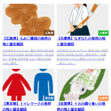
広島県
兵庫県
【広島県】もみじ饅頭の発祥の
【兵庫県】なぎなたの発祥の地
地と誕生秘話
と誕生秘話
日本発祥のもの もみじ饅頭 発祥の地 広島
日本発祥のもの なぎなた 発祥の地 兵庫県
県廿日市市宮島町 発祥期 1906年（明治39
伊丹市 発祥期 1964年（昭和39年） 考案
年） 考案者 高津常助 もみじ饅頭の起源
者 全日本なぎなた連盟 なぎなたの起源
もみじ饅頭...
「薙刀」また...
東京都
佐賀県
【東京都】トイレマークの発祥
【佐賀県】イカの踊り食いの発
の地と誕生秘話
祥の地と誕生秘話