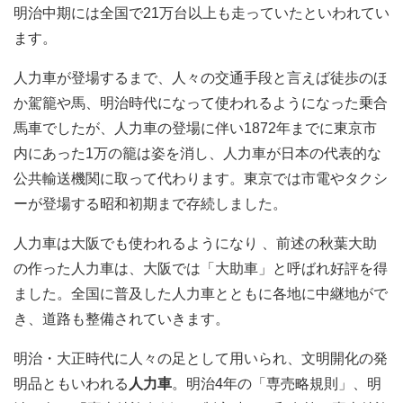
明治中期には全国で21万台以上も走っていたといわれてい
ます。
人力車が登場するまで、人々の交通手段と言えば徒歩のほ
か駕籠や馬、明治時代になって使われるようになった乗合
馬車でしたが、人力車の登場に伴い1872年までに東京市
内にあった1万の籠は姿を消し、人力車が日本の代表的な
公共輸送機関に取って代わります。東京では市電やタクシ
ーが登場する昭和初期まで存続しました。
人力車は大阪でも使われるようになり 、前述の秋葉大助
の作った人力車は、大阪では「大助車」と呼ばれ好評を得
ました。全国に普及した人力車とともに各地に中継地がで
き、道路も整備されていきます。
明治・大正時代に人々の足として用いられ、文明開化の発
明品ともいわれる
人力車
。明治4年の「専売略規則」、明