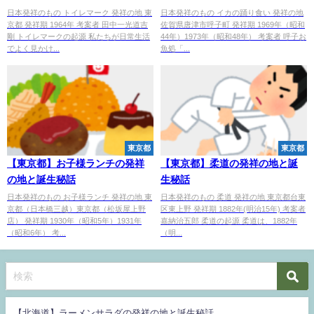
日本発祥のもの トイレマーク 発祥の地 東
日本発祥のもの イカの踊り食い 発祥の地
京都 発祥期 1964年 考案者 田中一光道吉
佐賀県唐津市呼子町 発祥期 1969年（昭和
剛 トイレマークの起源 私たちが日常生活
44年）1973年（昭和48年） 考案者 呼子お
でよく見かけ...
魚処「...
東京都
東京都
【東京都】お子様ランチの発祥
【東京都】柔道の発祥の地と誕
の地と誕生秘話
生秘話
日本発祥のもの お子様ランチ 発祥の地 東
日本発祥のもの 柔道 発祥の地 東京都台東
京都（日本橋三越）東京都（松坂屋上野
区東上野 発祥期 1882年(明治15年) 考案者
店） 発祥期 1930年（昭和5年）1931年
嘉納治五郎 柔道の起源 柔道は、1882年
（昭和6年） 考...
（明...
【北海道】ラーメンサラダの発祥の地と誕生秘話