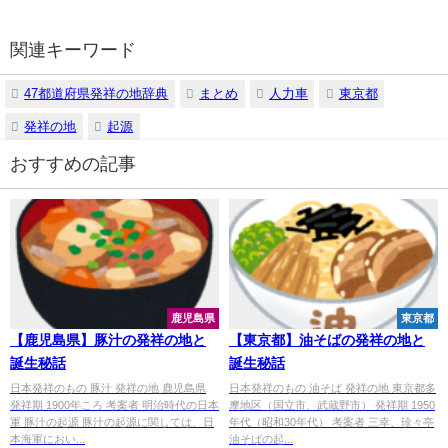
関連キーワード
47都道府県発祥の地辞典
まとめ
人力車
東京都
発祥の地
起源
おすすめの記事
鹿児島県
東京都
【鹿児島県】豚汁の発祥の地と
【東京都】油そばの発祥の地と
誕生秘話
誕生秘話
日本発祥のもの 豚汁 発祥の地 鹿児島県
日本発祥のもの 油そば 発祥の地 東京都多
発祥期 1900年ころ 考案者 明治時代の日本
摩地区（国立市、武蔵野市） 発祥期 1950
軍 豚汁の起源 豚汁の起源に関しては、日
年代（昭和30年代） 考案者 三幸、珍々亭
本海軍におい...
油そばの起...