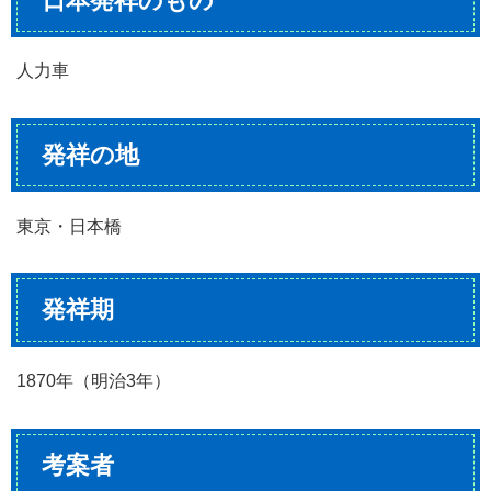
日本発祥のもの
人力車
発祥の地
東京・日本橋
発祥期
1870年（明治3年）
考案者