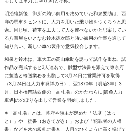
もしくは車力(しゃりき)と呼称。
明治維新後、御所の賄い御用を務めていた和泉要助は、西
洋の馬車をヒントに、人力を用いた乗り物をつくろうと思
索。同じ頃、荷車を工夫して人を運べないかと思案してい
る八百屋をいとなむ鈴木徳次郎と賄い御用の仕事を通じて
知り合い、新しい車の製作で意気投合します。
和泉と鈴木は、車大工の高山幸助を誘って試作を重ね、試
作品が完成すると3人連名で、雛型寸法書を添えて東京府
に製造と輸送業務を出願して3月24日に営業許可を取得
（3月24日は人力車発祥の日）。翌1870年（明治3年）3
月、日本橋南詰西側の「高札場」のかたわらに[御免人力
車処]ののぼりを出して営業を開始しました。
✶「高札場」とは、幕府や領主が定めた「法度（はっ
と）」や「掟書（おきてがき）」および「犯罪者の人相
書」などを木の板札に書き、人目のひくように高く掲げて