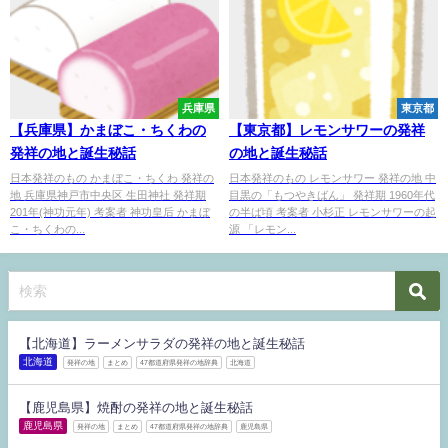
兵庫県
東京都
【兵庫県】かまぼこ・ちくわの
【東京都】レモンサワーの発祥
発祥の地と誕生秘話
の地と誕生秘話
日本発祥のもの かまぼこ・ちくわ 発祥の
日本発祥のもの レモンサワー 発祥の地 中
地 兵庫県神戸市中央区 生田神社 発祥期
目黒の「もつやきばん」 発祥期 1960年代
201年(神功元年) 考案者 神功皇后 かまぼ
の半ば頃 考案者 小杉正 レモンサワーの起
こ・ちくわの...
源 「レモン...
【北海道】ラーメンサラダの発祥の地と誕生秘話
北海道
発祥の地
まとめ
47都道府県発祥の地辞典
北海道
【鹿児島県】焼酎の発祥の地と誕生秘話
鹿児島県
発祥の地
まとめ
47都道府県発祥の地辞典
鹿児島県