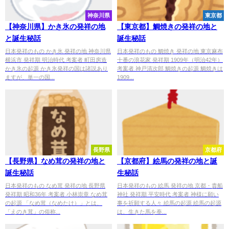
神奈川県
東京都
【神奈川県】かき氷の発祥の地
【東京都】鯛焼きの発祥の地と
と誕生秘話
誕生秘話
日本発祥のもの かき氷 発祥の地 神奈川県
日本発祥のもの 鯛焼き 発祥の地 東京麻布
横浜市 発祥期 明治時代 考案者 町田房造
十番の浪花家 発祥期 1909年（明治42年）
かき氷の起源 かき氷発祥の国は諸説あり
考案者 神戸清次郎 鯛焼きの起源 鯛焼きは
ますが、単一の国...
1909...
長野県
京都府
【長野県】なめ茸の発祥の地と
【京都府】絵馬の発祥の地と誕
誕生秘話
生秘話
日本発祥のもの なめ茸 発祥の地 長野県
日本発祥のもの 絵馬 発祥の地 京都・貴船
発祥期 昭和36年 考案者 小林崇章 なめ茸
神社 発祥期 平安時代 考案者 神様に願い
の起源 「なめ茸（なめたけ）」とは、
事を祈願する人々 絵馬の起源 絵馬の起源
「えのき茸」の俗称...
は、生きた馬を奉...