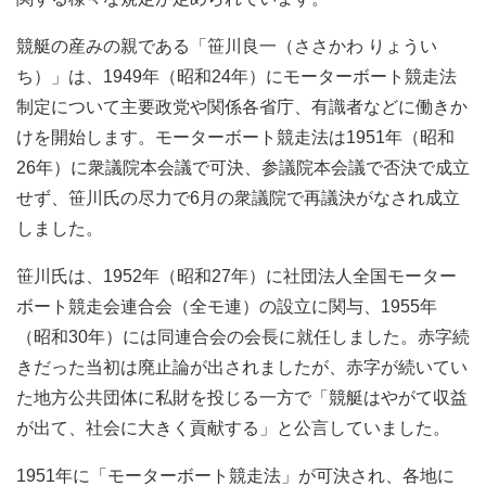
競艇の産みの親である「笹川良一（ささかわ りょうい
ち）」は、1949年（昭和24年）にモーターボート競走法
制定について主要政党や関係各省庁、有識者などに働きか
けを開始します。モーターボート競走法は1951年（昭和
26年）に衆議院本会議で可決、参議院本会議で否決で成立
せず、笹川氏の尽力で6月の衆議院で再議決がなされ成立
しました。
笹川氏は、1952年（昭和27年）に社団法人全国モーター
ボート競走会連合会（全モ連）の設立に関与、1955年
（昭和30年）には同連合会の会長に就任しました。赤字続
きだった当初は廃止論が出されましたが、赤字が続いてい
た地方公共団体に私財を投じる一方で「競艇はやがて収益
が出て、社会に大きく貢献する」と公言していました。
1951年に「モーターボート競走法」が可決され、各地に