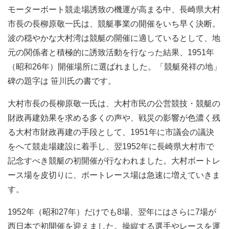
モーターボート競走場誘致の機運が高まる中、長崎県大村
市長の長柳原敬一氏は、競艇事業の開催をいち早く決断。
波の穏やかな大村湾は競艇の開催に適しているとして、地
元の関係者と積極的に誘致活動を行なった結果、1951年
（昭和26年）開催場所に選ばれました。「競艇発祥の地」
碑の題字は 笹川氏の書です。
大村市長の長柳原敬一氏は、大村市民の公営競技・競艇の
財政再建効果を求める多くの声や、戦災の影響が色濃く残
る大村市財政再建の手段として、1951年に市議会の議決
をへて競走場建設に着手し、翌1952年に長崎県大村市で
記念すべき競艇の初開催が行なわれました。大村ボートレ
ース場を皮切りに、ボートレース場は急速に増えていきま
す。
1952年（昭和27年）だけでも8場、翌年にはさらに7場が
西日本で初開催を迎えました。操縦する選手やレースを運