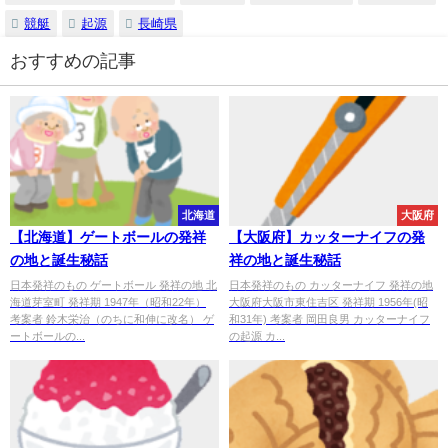
競艇
起源
長崎県
おすすめの記事
北海道
大阪府
【北海道】ゲートボールの発祥
【大阪府】カッターナイフの発
の地と誕生秘話
祥の地と誕生秘話
日本発祥のもの ゲートボール 発祥の地 北
日本発祥のもの カッターナイフ 発祥の地
海道芽室町 発祥期 1947年（昭和22年）
大阪府大阪市東住吉区 発祥期 1956年(昭
考案者 鈴木栄治（のちに和伸に改名） ゲ
和31年) 考案者 岡田良男 カッターナイフ
ートボールの...
の起源 カ...