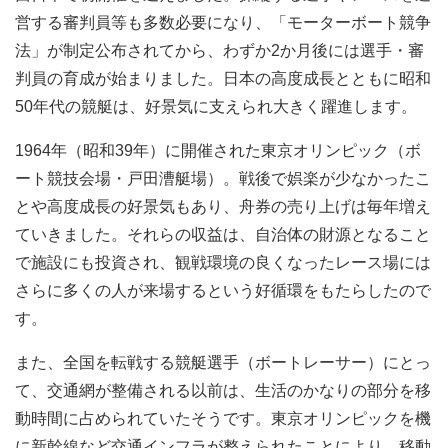
営する審判員等も多数必要になり、「モーターボート競争
法」が制定公布されてから、わずか2か月後には選手・審
判員の育成が始まりました。日本の高度成長とともに昭和
50年代の競艇は、好景気に支えられ大きく躍進します。
1964年（昭和39年）に開催された東京オリンピック（ボ
ート競技会場・戸田漕艇場）。戦後で娯楽が少なかったこ
とや高度成長の好景気もあり、舟券の売り上げは毎年増え
ていきました。それらの収益は、自治体の財源となること
で施設にも投資され、観戦環境の良くなったレース場には
さらに多くの人が来場するという好循環をもたらしたので
す。
また、全国を転戦する競艇選手（ボートレーサー）にとっ
て、交通網が整備される以前は、生活のかなりの部分を移
動時間に占められていたそうです。東京オリンピックを機
に新幹線など交通インフラが整えられたことにより、移動