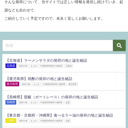
そんな発祥について、当サイトでは正しい情報を発信し続けていき、起
源なども合わせて、
ご紹介していく予定ですので、末永く宜しくお願いします。
【北海道】ラーメンサラダの発祥の地と誕生秘話
北海道
発祥の地
まとめ
47都道府県発祥の地辞典
北海道
【鹿児島県】焼酎の発祥の地と誕生秘話
鹿児島県
発祥の地
まとめ
47都道府県発祥の地辞典
鹿児島県
【長崎県】競艇（ボートレース）の発祥の地と誕生秘話
長崎県
発祥の地
まとめ
47都道府県発祥の地辞典
起源
【東京都・京都府・沖縄県】食べるラー油の発祥の地と誕生秘話
京都府
発祥の地
まとめ
47都道府県発祥の地辞典
起源