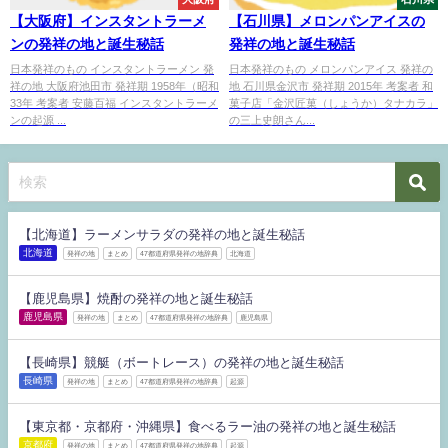
【大阪府】インスタントラーメ
【石川県】メロンパンアイスの
ンの発祥の地と誕生秘話
発祥の地と誕生秘話
日本発祥のもの インスタントラーメン 発
日本発祥のもの メロンパンアイス 発祥の
祥の地 大阪府池田市 発祥期 1958年（昭和
地 石川県金沢市 発祥期 2015年 考案者 和
33年 考案者 安藤百福 インスタントラーメ
菓子店「金沢匠菓（しょうか）タナカラ」
ンの起源 ...
の三上史朗さん...
【北海道】ラーメンサラダの発祥の地と誕生秘話
北海道
発祥の地
まとめ
47都道府県発祥の地辞典
北海道
【鹿児島県】焼酎の発祥の地と誕生秘話
鹿児島県
発祥の地
まとめ
47都道府県発祥の地辞典
鹿児島県
【長崎県】競艇（ボートレース）の発祥の地と誕生秘話
長崎県
発祥の地
まとめ
47都道府県発祥の地辞典
起源
【東京都・京都府・沖縄県】食べるラー油の発祥の地と誕生秘話
京都府
発祥の地
まとめ
47都道府県発祥の地辞典
起源