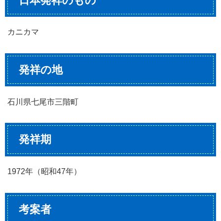
日本発祥のもの
カニカマ
発祥の地
石川県七尾市三階町
発祥期
1972年（昭和47年）
考案者