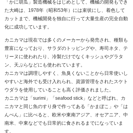
「かに胡瓜」製造機械をはじめとして、機械の開発もでき
た大崎は、1978年（昭和53年）には束状にし、着色して
カットまで、機械開発を独自に行って大量生産の完全自動
化に成功しています。
カニカマは現在では多くのメーカーから発売され、種類も
豊富になっており、サラダのトッピングや、寿司ネタ、テ
リーヌに使われたり、冷製だけでなくキッシュやグラタ
ン、天ぷらなどにも使われています。
カニカマは調理しやすく、魚臭くないことから日常使いし
やすいと海外でも受け入れられ、資源管理をされたスケト
ウダラを使用していることも高く評価されました。
カニカマは「surimi」「seafood stick」などと呼ばれ、カ
ニカマと同じ魚のすり身で作ってある「かまぼこ」や「は
んぺん」に比べると、欧米や東南アジア、オセアニア、中
南米、中東などでも日常的に食されるまでになっていま
す。