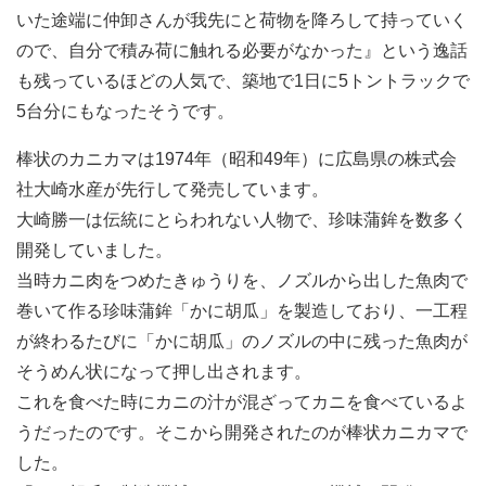
いた途端に仲卸さんが我先にと荷物を降ろして持っていく
ので、自分で積み荷に触れる必要がなかった』という逸話
も残っているほどの人気で、築地で1日に5トントラックで
5台分にもなったそうです。
棒状のカニカマは1974年（昭和49年）に広島県の株式会
社大崎水産が先行して発売しています。
大崎勝一は伝統にとらわれない人物で、珍味蒲鉾を数多く
開発していました。
当時カニ肉をつめたきゅうりを、ノズルから出した魚肉で
巻いて作る珍味蒲鉾「かに胡瓜」を製造しており、一工程
が終わるたびに「かに胡瓜」のノズルの中に残った魚肉が
そうめん状になって押し出されます。
これを食べた時にカニの汁が混ざってカニを食べているよ
うだったのです。そこから開発されたのが棒状カニカマで
した。