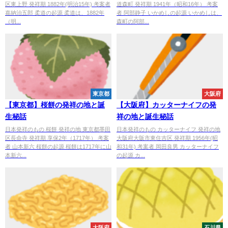
区東上野 発祥期 1882年(明治15年) 考案者
道森町 発祥期 1941年（昭和16年） 考案
嘉納治五郎 柔道の起源 柔道は、1882年
者 阿部静子 いかめしの起源 いかめしは、
（明...
森町の阿部...
東京都
大阪府
【東京都】桜餅の発祥の地と誕
【大阪府】カッターナイフの発
生秘話
祥の地と誕生秘話
日本発祥のもの 桜餅 発祥の地 東京都墨田
日本発祥のもの カッターナイフ 発祥の地
区長命寺 発祥期 享保2年（1717年） 考案
大阪府大阪市東住吉区 発祥期 1956年(昭
者 山本新六 桜餅の起源 桜餅は1717年に山
和31年) 考案者 岡田良男 カッターナイフ
本新六...
の起源 カ...
大阪府
石川県