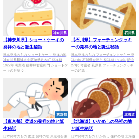
神奈川県
石川県
【神奈川県】ショートケーキの
【石川県】フォーチュンクッキ
発祥の地と誕生秘話
ーの発祥の地と誕生秘話
日本発祥のもの ショートケーキ 発祥の地
日本発祥のもの フォーチュンクッキー 発
神奈川県横浜市中区伊勢佐木町 発祥期
祥の地 石川県金沢市 発祥期 1894年(明治
1922年 考案者 藤井林右座衛門 ショートケ
27年) 考案者 萩原眞 フォーチュンクッキ
ーキの起源 シ...
ーの起源 ...
東京都
北海道
【東京都】柔道の発祥の地と誕
【北海道】いかめしの発祥の地
生秘話
と誕生秘話
日本発祥のもの 柔道 発祥の地 東京都台東
日本発祥のもの いかめし 発祥の地 北海道