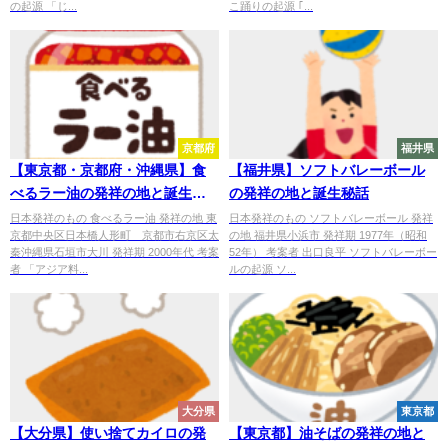
の起源 「じ...
こ踊りの起源 ｢...
京都府
福井県
【東京都・京都府・沖縄県】食
【福井県】ソフトバレーボール
べるラー油の発祥の地と誕生秘
の発祥の地と誕生秘話
話
日本発祥のもの 食べるラー油 発祥の地 東
日本発祥のもの ソフトバレーボール 発祥
京都中央区日本橋人形町 京都市右京区太
の地 福井県小浜市 発祥期 1977年（昭和
秦沖縄県石垣市大川 発祥期 2000年代 考案
52年） 考案者 出口良平 ソフトバレーボー
者 「アジア料...
ルの起源 ソ...
大分県
東京都
【大分県】使い捨てカイロの発
【東京都】油そばの発祥の地と