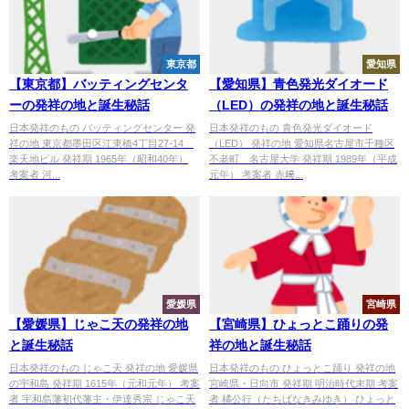
東京都
愛知県
【東京都】バッティングセンタ
【愛知県】青色発光ダイオード
ーの発祥の地と誕生秘話
（LED）の発祥の地と誕生秘話
日本発祥のもの バッティングセンター 発
日本発祥のもの 青色発光ダイオード
祥の地 東京都墨田区江東橋4丁目27-14
（LED） 発祥の地 愛知県名古屋市千種区
楽天地ビル 発祥期 1965年（昭和40年）
不老町 名古屋大学 発祥期 1989年（平成
考案者 河...
元年） 考案者 赤﨑...
愛媛県
宮崎県
【愛媛県】じゃこ天の発祥の地
【宮崎県】ひょっとこ踊りの発
と誕生秘話
祥の地と誕生秘話
日本発祥のもの じゃこ天 発祥の地 愛媛県
日本発祥のもの ひょっとこ踊り 発祥の地
の宇和島 発祥期 1615年（元和元年） 考案
宮崎県・日向市 発祥期 明治時代末期 考案
者 宇和島藩初代藩主・伊達秀宗 じゃこ天
者 橘公行（たちばなきみゆき） ひょっと