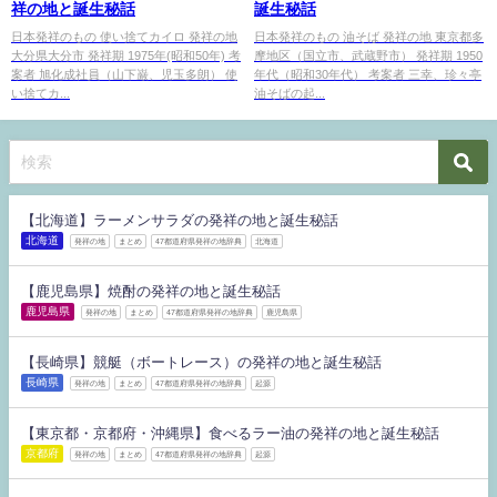
祥の地と誕生秘話
誕生秘話
日本発祥のもの 使い捨てカイロ 発祥の地
日本発祥のもの 油そば 発祥の地 東京都多
大分県大分市 発祥期 1975年(昭和50年) 考
摩地区（国立市、武蔵野市） 発祥期 1950
案者 旭化成社員（山下巌、児玉多朗） 使
年代（昭和30年代） 考案者 三幸、珍々亭
い捨てカ...
油そばの起...
【北海道】ラーメンサラダの発祥の地と誕生秘話
北海道
発祥の地
まとめ
47都道府県発祥の地辞典
北海道
【鹿児島県】焼酎の発祥の地と誕生秘話
鹿児島県
発祥の地
まとめ
47都道府県発祥の地辞典
鹿児島県
【長崎県】競艇（ボートレース）の発祥の地と誕生秘話
長崎県
発祥の地
まとめ
47都道府県発祥の地辞典
起源
【東京都・京都府・沖縄県】食べるラー油の発祥の地と誕生秘話
京都府
発祥の地
まとめ
47都道府県発祥の地辞典
起源