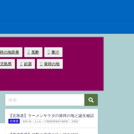
発祥の地辞典
黒酢
豚汁
児島県
起源
発祥の地
【北海道】ラーメンサラダの発祥の地と誕生秘話
北海道
発祥の地
まとめ
47都道府県発祥の地辞典
北海道