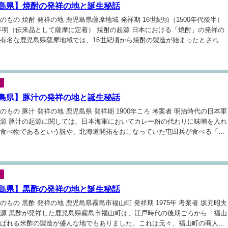
島県】焼酎の発祥の地と誕生秘話
のもの 焼酎 発祥の地 鹿児島県薩摩地域 発祥期 16世紀頃（1500年代後半）
不明（伝来品として薩摩に定着） 焼酎の起源 日本における「焼酎」の発祥の
有名な鹿児島県薩摩地域では、16世紀頃から焼酎の製造が始まったとされて
焼酎の原型とされる蒸留技術は中国や朝鮮半島経由で伝わったとされ、...
島県】豚汁の発祥の地と誕生秘話
のもの 豚汁 発祥の地 鹿児島県 発祥期 1900年ころ 考案者 明治時代の日本軍
源 豚汁の起源に関しては、日本海軍においてカレー粉の代わりに味噌を入れ
食べ物であるという説や、北海道開拓をおこなっていた屯田兵が食べる「屯
」を「屯汁」と呼ぶようになったという説、イノシシ肉を使った「ぼたん...
島県】黒酢の発祥の地と誕生秘話
のもの 黒酢 発祥の地 鹿児島県霧島市福山町 発祥期 1975年 考案者 坂元昭夫
源 黒酢が発祥した鹿児島県霧島市福山町は、江戸時代の後期ごろから「福山
ばれる米酢の製造が盛んな地でもありました。これは元々、福山町の商人で