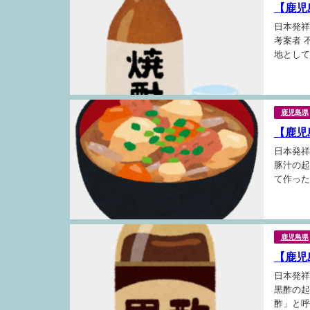
【鹿児
日本発祥
考案者 
地として
います。
鹿児島県
【鹿児
日本発祥
豚汁の起
て作った
田兵の汁
鹿児島県
【鹿児
日本発祥
黒酢の起
酢」と呼