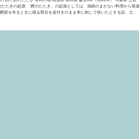
のたたきの起源 「鰹のたたき」の起源としては、漁師のまかない料理から発
鰹節を作るときに残る部分を皮付きのまま串に刺して焼いたとする説、土佐
内一豊が食中毒防止を理由として鰹の刺身を禁じたため表面のみを焼いて...