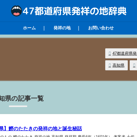
ホーム
発祥の地
お問い合わせ
47都道府県
高知県
知県の記事一覧
県】鰹のたたきの発祥の地と誕生秘話
のもの 鰹のたたき 発祥の地 高知県 発祥期 慶長6年（1601年） 考案者 土佐