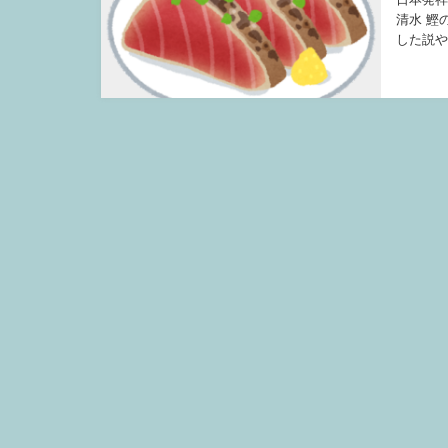
清水 鰹
した説や
藩主・山